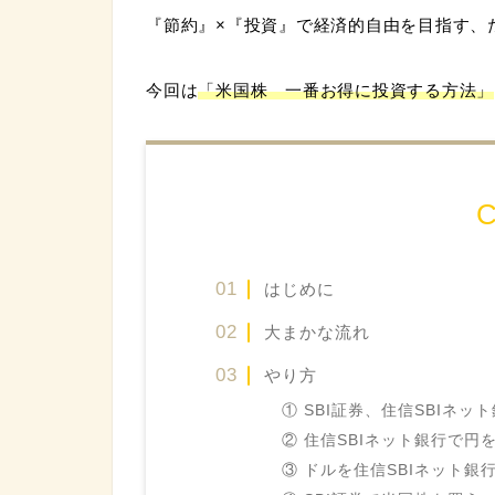
『節約』×『投資』で経済的自由を目指す、
今回は
「米国株 一番お得に投資する方法」
C
はじめに
大まかな流れ
やり方
① SBI証券、住信SBIネ
② 住信SBIネット銀行で円
③ ドルを住信SBIネット銀