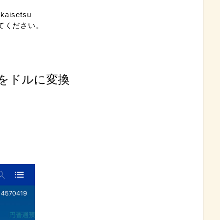
akaisetsu
てください。
円をドルに変換
。