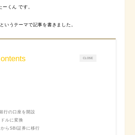
たーくん です。
というテーマで記事を書きました。
ontents
CLOSE
ット銀行の口座を開設
をドルに変換
行からSBI証券に移行