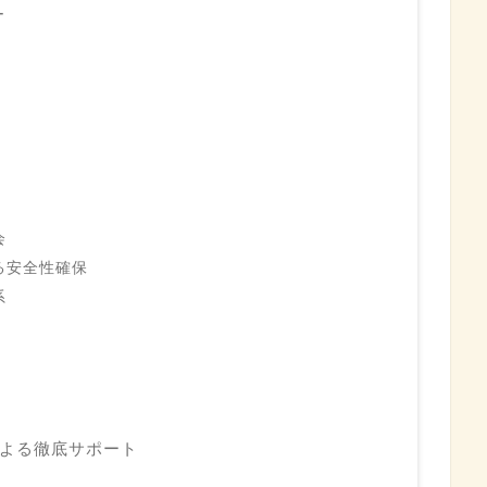
ー
？
会
る安全性確保
系
よる徹底サポート