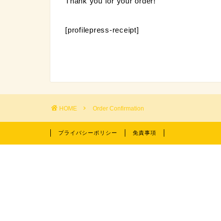
Thank you for your order!
[profilepress-receipt]
HOME
Order Confirmation
プライバシーポリシー
免責事項