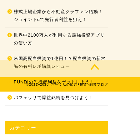
株式上場企業から不動産クラファン始動！
ジョイントαで先行者利益を狙え！
世界中2100万人が利用する最強投資アプリ
の使い方
米国高配当投資で1億円！？配当投資の新常
識の有料レポ購読レビュー
FUNDIの先行者利益をゲットしよう！
2021–2026 たーくんの節約×投資×副業ブログ
バフェッサで爆益銘柄を見つけよう！
カテゴリー